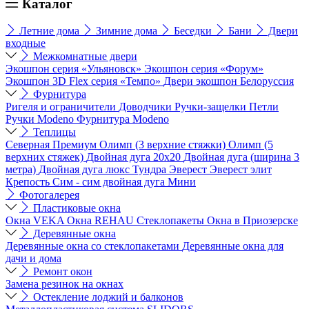
Каталог
Летние дома
Зимние дома
Беседки
Бани
Двери
входные
Межкомнатные двери
Экошпон серия «Ульяновск»
Экошпон серия «Форум»
Экошпон 3D Flex серия «Темпо»
Двери экошпон Белоруссия
Фурнитура
Ригеля и ограничители
Доводчики
Ручки-защелки
Петли
Ручки Modeno
Фурнитура Modeno
Теплицы
Северная
Премиум
Олимп (3 верхние стяжки)
Олимп (5
верхних стяжек)
Двойная дуга 20х20
Двойная дуга (ширина 3
метра)
Двойная дуга люкс
Тундра
Эверест
Эверест элит
Крепость
Сим - сим двойная дуга
Мини
Фотогалерея
Пластиковые окна
Окна VEKA
Окна REHAU
Стеклопакеты
Окна в Приозерске
Деревянные окна
Деревянные окна со стеклопакетами
Деревянные окна для
дачи и дома
Ремонт окон
Замена резинок на окнах
Остекление лоджий и балконов