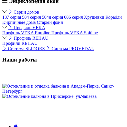
Энциклопедия окон
Серии домов
137 серия
504 серия
504д серия
606 серия
Хрущевки
Корабли
Кирпичные дома
Старый фонд
Профиль VEKA
Профиль VEKA Euroline
Профиль VEKA Softline
Профиль REHAU
Профили REHAU
Система SLIDORS
Система PROVEDAL
Наши работы