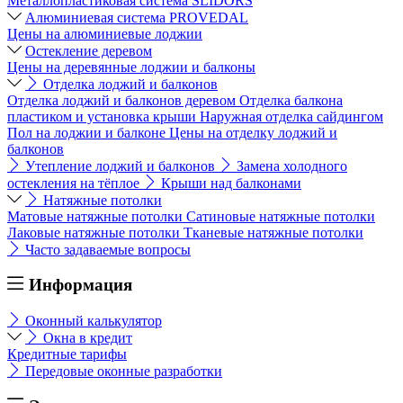
Металлопластиковая система SLIDORS
Алюминиевая система PROVEDAL
Цены на алюминиевые лоджии
Остекление деревом
Цены на деревянные лоджии и балконы
Отделка лоджий и балконов
Отделка лоджий и балконов деревом
Отделка балкона
пластиком и установка крыши
Наружная отделка сайдингом
Пол на лоджии и балконе
Цены на отделку лоджий и
балконов
Утепление лоджий и балконов
Замена холодного
остекления на тёплое
Крыши над балконами
Натяжные потолки
Матовые натяжные потолки
Сатиновые натяжные потолки
Лаковые натяжные потолки
Тканевые натяжные потолки
Часто задаваемые вопросы
Информация
Оконный калькулятор
Окна в кредит
Кредитные тарифы
Передовые оконные разработки