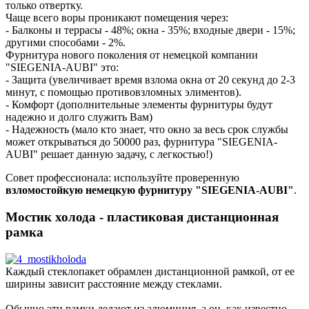
только отвертку.
Чаще всего воры проникают помещения через:
- Балконы и террасы - 48%; окна - 35%; входные двери - 15%;
другими способами - 2%.
Фурнитура нового поколения от немецкой компании
"SIEGENIA-AUBI" это:
- Защита (увеличивает время взлома окна от 20 секунд до 2-3
минут, с помощью противовзломных элиментов).
- Комфорт (дополнительные элементы фурнитуры будут
надежно и долго служить Вам)
- Надежность (мало кто знает, что окно за весь срок службы
может открываться до 50000 раз, фурнитура "SIEGENIA-
AUBI" решает данную задачу, с легкостью!)
Совет профессионала: используйте проверенную
взломостойкую немецкую фурнитуру "SIEGENIA-AUBI"
.
Мостик холода - пластиковая дистанционная
рамка
Каждый стеклопакет обрамлен дистанционной рамкой, от ее
ширины зависит расстояние между стеклами.
Обычно эти рамки делают из алюминия, а он, как известно,