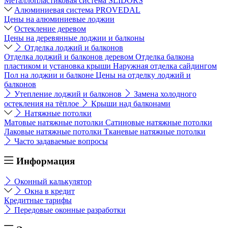
Металлопластиковая система SLIDORS
Алюминиевая система PROVEDAL
Цены на алюминиевые лоджии
Остекление деревом
Цены на деревянные лоджии и балконы
Отделка лоджий и балконов
Отделка лоджий и балконов деревом
Отделка балкона
пластиком и установка крыши
Наружная отделка сайдингом
Пол на лоджии и балконе
Цены на отделку лоджий и
балконов
Утепление лоджий и балконов
Замена холодного
остекления на тёплое
Крыши над балконами
Натяжные потолки
Матовые натяжные потолки
Сатиновые натяжные потолки
Лаковые натяжные потолки
Тканевые натяжные потолки
Часто задаваемые вопросы
Информация
Оконный калькулятор
Окна в кредит
Кредитные тарифы
Передовые оконные разработки