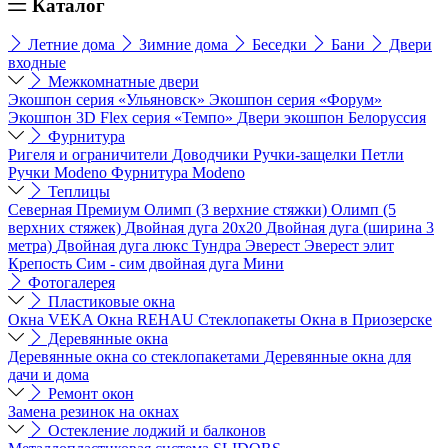
Каталог
Летние дома
Зимние дома
Беседки
Бани
Двери
входные
Межкомнатные двери
Экошпон серия «Ульяновск»
Экошпон серия «Форум»
Экошпон 3D Flex серия «Темпо»
Двери экошпон Белоруссия
Фурнитура
Ригеля и ограничители
Доводчики
Ручки-защелки
Петли
Ручки Modeno
Фурнитура Modeno
Теплицы
Северная
Премиум
Олимп (3 верхние стяжки)
Олимп (5
верхних стяжек)
Двойная дуга 20х20
Двойная дуга (ширина 3
метра)
Двойная дуга люкс
Тундра
Эверест
Эверест элит
Крепость
Сим - сим двойная дуга
Мини
Фотогалерея
Пластиковые окна
Окна VEKA
Окна REHAU
Стеклопакеты
Окна в Приозерске
Деревянные окна
Деревянные окна со стеклопакетами
Деревянные окна для
дачи и дома
Ремонт окон
Замена резинок на окнах
Остекление лоджий и балконов