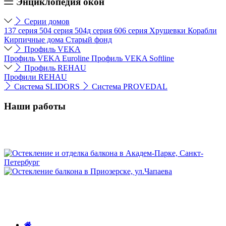
Энциклопедия окон
Серии домов
137 серия
504 серия
504д серия
606 серия
Хрущевки
Корабли
Кирпичные дома
Старый фонд
Профиль VEKA
Профиль VEKA Euroline
Профиль VEKA Softline
Профиль REHAU
Профили REHAU
Система SLIDORS
Система PROVEDAL
Наши работы